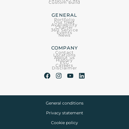
Custom build
GENERAL
Portfolio
Our fleet
Availability
Charter
360 Service
Events
News
COMPANY
Contact
Locations
About us
History
ESG
Careers
Disclaimer
General conditions
Privacy statement
Cookie policy