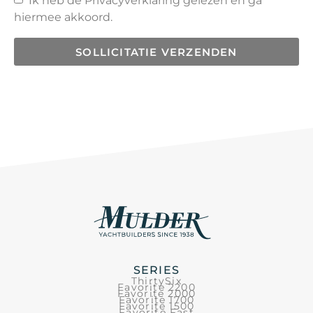
Ik heb de
Privacyverklaring
gelezen en ga
hiermee akkoord.
SOLLICITATIE VERZENDEN
SERIES
ThirtySix
Favorite 2200
Favorite 2000
Favorite 1700
Favorite 1500
Favorite Fast